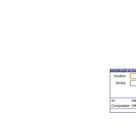
Identificação de Ac
Usuário:
Senha:
IP:
216
Computador:
216